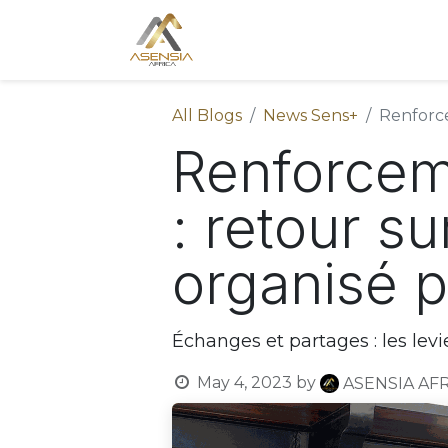
Accueil
Actualités
All Blogs
News Sens+
Renforce
Renforcem
: retour su
organisé 
Échanges et partages : les levi
May 4, 2023
by
ASENSIA AF