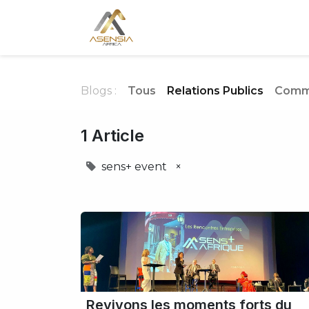
Accueil
Media-Room
Blogs :
Tous
Relations Publics
Commu
1 Article
sens+ event
×
Revivons les moments forts du